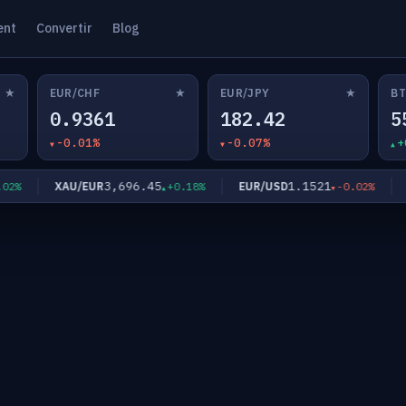
ent
Convertir
Blog
★
★
★
EUR/CHF
EUR/JPY
BT
0.9361
182.42
5
-0.01%
-0.07%
+
3,696.45
1.1521
XAU/EUR
EUR/USD
EU
%
+0.18%
-0.02%