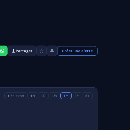
☆
🔔
Partager
Créer une alerte
● En direct
1H
1D
1W
1M
1Y
5Y