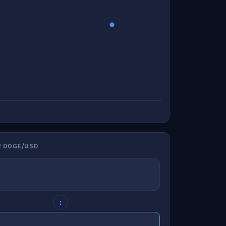
 DOGE/USD
↕