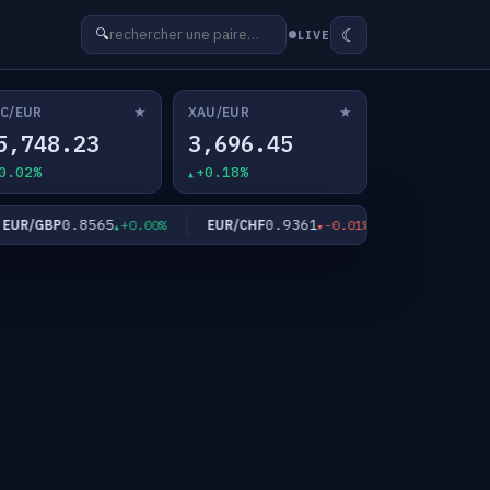
☾
🔍
LIVE
★
★
C/EUR
XAU/EUR
5,748.23
3,696.45
0.02%
+0.18%
0.8565
0.9361
182.4
R/GBP
EUR/CHF
EUR/JPY
+0.00%
-0.01%