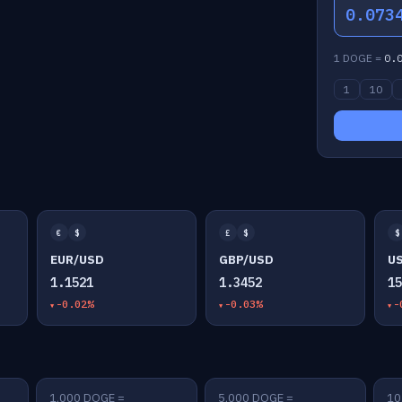
0.073
1 DOGE =
0.
1
10
€
$
£
$
$
EUR/USD
GBP/USD
U
1.1521
1.3452
1
-0.02%
-0.03%
-
1,000 DOGE =
5,000 DOGE =
10