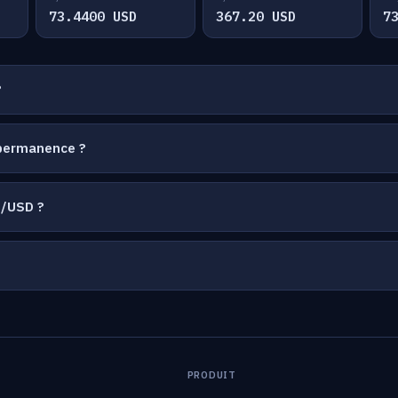
73.4400 USD
367.20 USD
7
?
 permanence ?
E/USD ?
PRODUIT