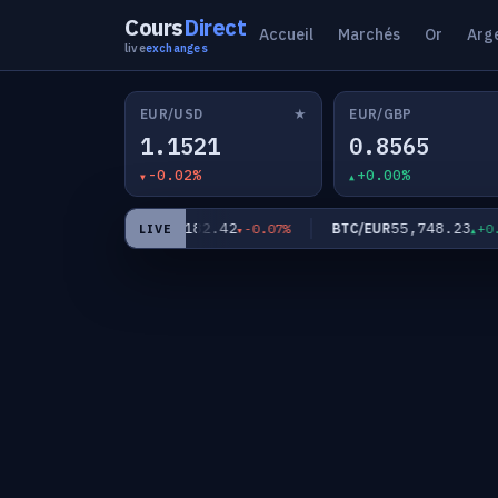
Cours
Direct
Accueil
Marchés
Or
Arg
live
exchanges
★
EUR/USD
EUR/GBP
1.1521
0.8565
-0.02%
+0.00%
61
182.42
55,748.23
EUR/JPY
BTC/EUR
-0.01%
-0.07%
+0.02
LIVE