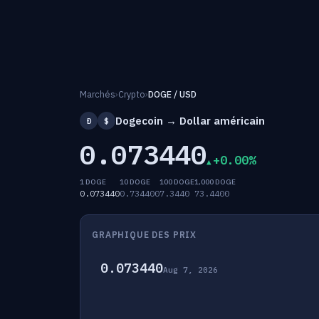
Marchés
›
Crypto
›
DOGE / USD
Dogecoin → Dollar américain
Ð
$
0.073440
+0.00%
1 DOGE
10 DOGE
100 DOGE
1,000 DOGE
0.073440
0.734400
7.3440
73.4400
GRAPHIQUE DES PRIX
0.073440
Aug 7, 2026