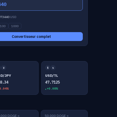
440
073440
USD
100
1000
Convertisseur complet
¥
$
₺
SD/JPY
USD/TL
58.34
47.7125
0.04%
+0.08%
,000 DOGE =
50,000 DOGE =