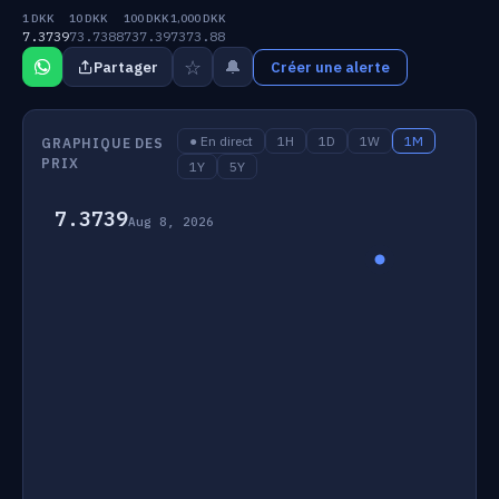
1 DKK
10 DKK
100 DKK
1,000 DKK
7.3739
73.7388
737.39
7373.88
☆
🔔
Partager
Créer une alerte
● En direct
1H
1D
1W
1M
GRAPHIQUE DES
PRIX
1Y
5Y
7.3739
Aug 8, 2026