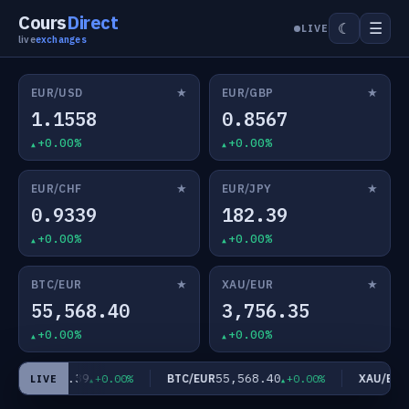
Cours
Direct
☰
☾
LIVE
live
exchanges
★
★
EUR/USD
EUR/GBP
1.1558
0.8567
+0.00%
+0.00%
★
★
EUR/CHF
EUR/JPY
0.9339
182.39
+0.00%
+0.00%
★
★
BTC/EUR
XAU/EUR
55,568.40
3,756.35
+0.00%
+0.00%
182.39
55,568.40
3
UR/JPY
BTC/EUR
XAU/EUR
+0.00%
+0.00%
LIVE