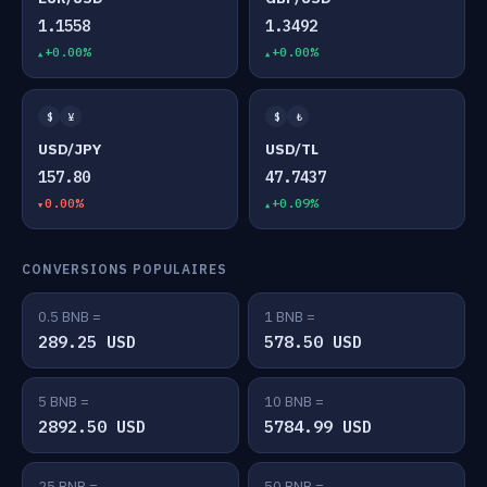
1.1558
1.3492
+0.00%
+0.00%
$
¥
$
₺
USD/JPY
USD/TL
157.80
47.7437
0.00%
+0.09%
CONVERSIONS POPULAIRES
0.5 BNB =
1 BNB =
289.25 USD
578.50 USD
5 BNB =
10 BNB =
2892.50 USD
5784.99 USD
25 BNB =
50 BNB =