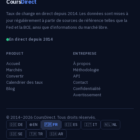
Cours
Direct
Taux de change en direct depuis 2014. Les données sont mises à
jour régulièrement à partir de sources de référence telles que la
Fed et la BCE, ainsi que d’informations du marché libre.
En direct depuis 2014
PRODUIT
ENTREPRISE
Accueil
À propos
Marchés
Méthodologie
Convertir
API
Calendrier des taux
Contact
Blog
Confidentialité
Avertissement
© 2014–2026 CoursDirect. Tous droits réservés.
🇩🇪 DE
🌐 EN
🇫🇷 FR
🇪🇸 ES
🇮🇹 IT
🇳🇱 NL
🇸🇪 SE
🇹🇷 TR
🇸🇦 AR