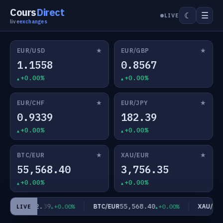
Cours
Direct
☰
☾
LIVE
live
exchanges
★
★
EUR/USD
EUR/GBP
1.1558
0.8567
+0.00%
+0.00%
★
★
EUR/CHF
EUR/JPY
0.9339
182.39
+0.00%
+0.00%
★
★
BTC/EUR
XAU/EUR
55,568.40
3,756.35
+0.00%
+0.00%
182.39
55,568.40
UR/JPY
BTC/EUR
XAU/EUR
+0.00%
+0.00%
LIVE