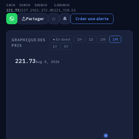
1 BCH
10 BCH
100 BCH
1,000 BCH
221.73
2217.29
22,172.85
221,728.51
☆
🔔
Partager
Créer une alerte
● En direct
1H
1D
1W
1M
GRAPHIQUE DES
PRIX
1Y
5Y
221.73
Aug 8, 2026