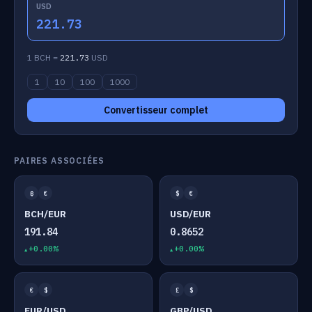
USD
221.73
1 BCH =
221.73
USD
1
10
100
1000
Convertisseur complet
PAIRES ASSOCIÉES
₿
€
$
€
BCH/EUR
USD/EUR
191.84
0.8652
+0.00%
+0.00%
€
$
£
$
EUR/USD
GBP/USD