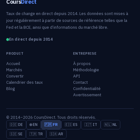
Cours
Direct
Taux de change en direct depuis 2014. Les données sont mises à
jour régulièrement à partir de sources de référence telles que la
Fed et la BCE, ainsi que d’informations du marché libre.
En direct depuis 2014
PRODUIT
ENTREPRISE
Accueil
À propos
Marchés
Méthodologie
Convertir
API
Calendrier des taux
Contact
Blog
Confidentialité
Avertissement
© 2014–2026 CoursDirect. Tous droits réservés.
🇩🇪 DE
🌐 EN
🇫🇷 FR
🇪🇸 ES
🇮🇹 IT
🇳🇱 NL
🇸🇪 SE
🇹🇷 TR
🇸🇦 AR