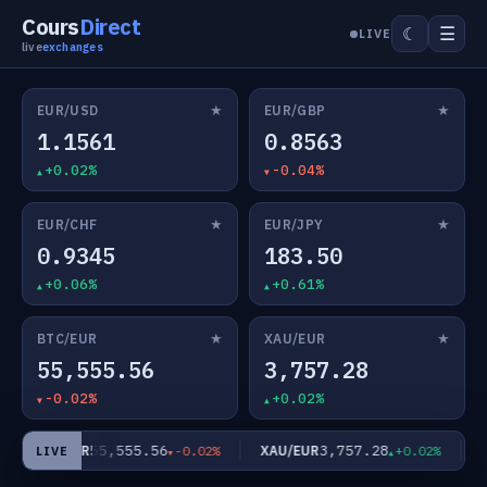
Cours
Direct
☰
☾
LIVE
live
exchanges
★
★
EUR/USD
EUR/GBP
1.1561
0.8563
+0.02%
-0.04%
★
★
EUR/CHF
EUR/JPY
0.9345
183.50
+0.06%
+0.61%
★
★
BTC/EUR
XAU/EUR
55,555.56
3,757.28
-0.02%
+0.02%
55,555.56
3,757.28
BTC/EUR
XAU/EUR
EU
-0.02%
+0.02%
LIVE