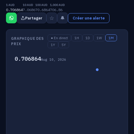
1 AUD
10 AUD
100 AUD
1,000 AUD
0.706864
7.0686
70.6864
706.86
☆
🔔
Partager
Créer une alerte
● En direct
1H
1D
1W
1M
GRAPHIQUE DES
PRIX
1Y
5Y
0.706864
Aug 10, 2026