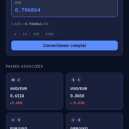
USD
0.706864
1 AUD =
0.706864
USD
1
10
100
1000
Convertisseur complet
PAIRES ASSOCIÉES
A$
€
$
€
AUD/EUR
USD/EUR
0.6114
0.8650
0.00%
-0.02%
€
$
£
$
EUR/USD
GBP/USD