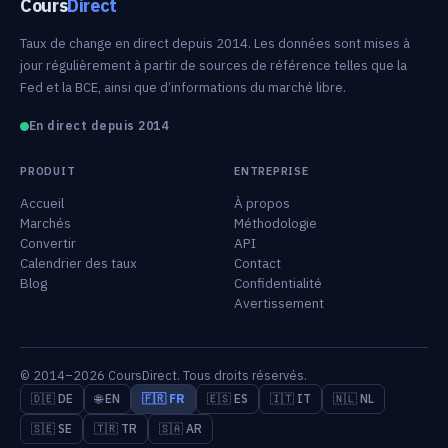
Cours
Direct
Taux de change en direct depuis 2014. Les données sont mises à
jour régulièrement à partir de sources de référence telles que la
Fed et la BCE, ainsi que d’informations du marché libre.
En direct depuis 2014
PRODUIT
ENTREPRISE
Accueil
À propos
Marchés
Méthodologie
Convertir
API
Calendrier des taux
Contact
Blog
Confidentialité
Avertissement
© 2014–2026 CoursDirect. Tous droits réservés.
🇩🇪 DE
🌐 EN
🇫🇷 FR
🇪🇸 ES
🇮🇹 IT
🇳🇱 NL
🇸🇪 SE
🇹🇷 TR
🇸🇦 AR