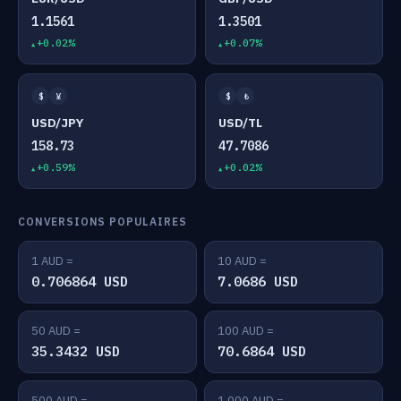
1.1561
1.3501
+0.02%
+0.07%
$
¥
$
₺
USD/JPY
USD/TL
158.73
47.7086
+0.59%
+0.02%
CONVERSIONS POPULAIRES
1 AUD =
10 AUD =
0.706864 USD
7.0686 USD
50 AUD =
100 AUD =
35.3432 USD
70.6864 USD
500 AUD =
1,000 AUD =