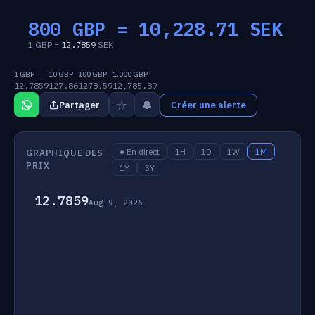
800 GBP =
10,228.71
SEK
1 GBP =
12.7859
SEK
1 GBP
10 GBP
100 GBP
1,000 GBP
12.7859
127.86
1278.59
12,785.89
☆
🔔
Partager
Créer une alerte
● En direct
1H
1D
1W
1M
GRAPHIQUE DES
PRIX
1Y
5Y
12.7859
Aug 9, 2026