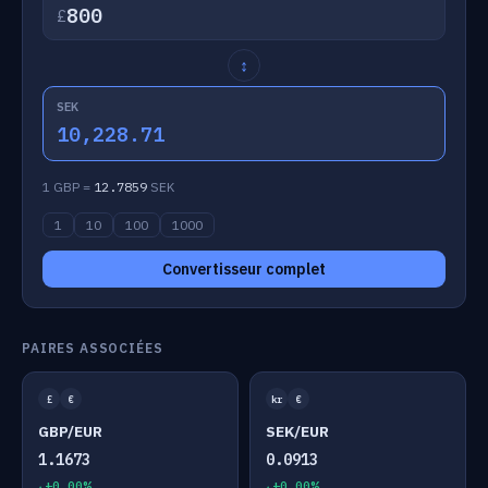
£
↕
SEK
10,228.71
1 GBP =
12.7859
SEK
1
10
100
1000
Convertisseur complet
PAIRES ASSOCIÉES
£
€
kr
€
GBP/EUR
SEK/EUR
1.1673
0.0913
+0.00%
+0.00%