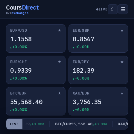
Cours
Direct
☰
☾
LIVE
live
exchanges
★
★
EUR/USD
EUR/GBP
1.1558
0.8567
+0.00%
+0.00%
★
★
EUR/CHF
EUR/JPY
0.9339
182.39
+0.00%
+0.00%
★
★
BTC/EUR
XAU/EUR
55,568.40
3,756.35
+0.00%
+0.00%
182.39
55,568.40
3
UR/JPY
BTC/EUR
XAU/EUR
+0.00%
+0.00%
LIVE