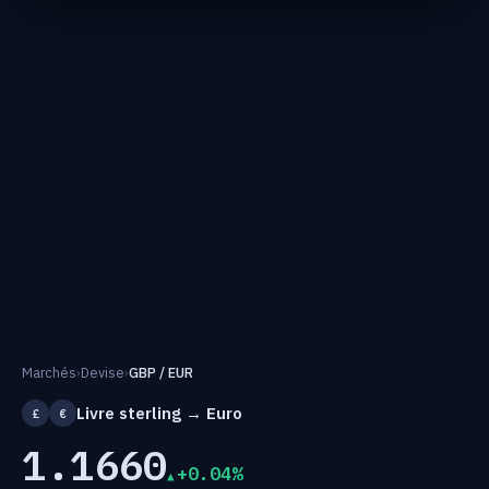
Marchés
›
Devise
›
GBP / EUR
Livre sterling → Euro
£
€
1.1660
+0.04%