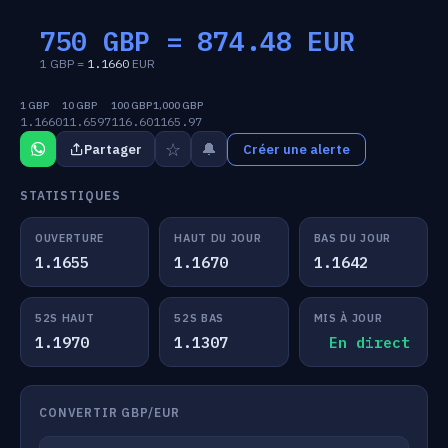
750 GBP =
874.48
EUR
1 GBP =
1.1660
EUR
1 GBP
10 GBP
100 GBP
1,000 GBP
1.1660
11.6597
116.60
1165.97
☆
🔔
Partager
Créer une alerte
STATISTIQUES
OUVERTURE
HAUT DU JOUR
BAS DU JOUR
1.1655
1.1670
1.1642
52S HAUT
52S BAS
MIS À JOUR
1.1970
1.1307
En direct
CONVERTIR GBP/EUR