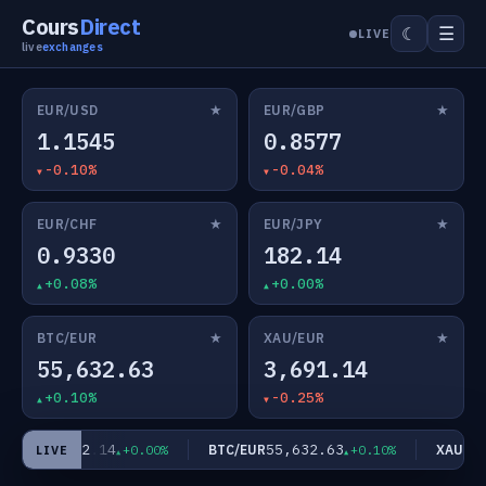
Cours
Direct
☰
☾
LIVE
live
exchanges
★
★
EUR/USD
EUR/GBP
1.1545
0.8577
-0.10%
-0.04%
★
★
EUR/CHF
EUR/JPY
0.9330
182.14
+0.08%
+0.00%
★
★
BTC/EUR
XAU/EUR
55,632.63
3,691.14
+0.10%
-0.25%
182.14
55,632.63
EUR/JPY
BTC/EUR
XAU/EUR
+0.00%
+0.10%
LIVE