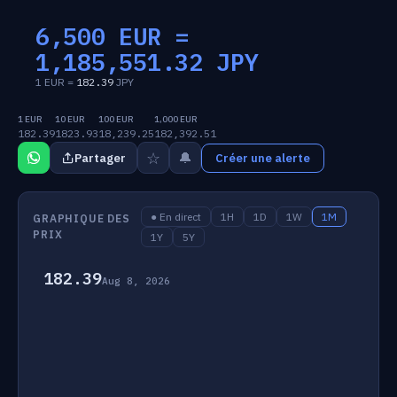
6,500 EUR =
1,185,551.32
JPY
1 EUR =
182.39
JPY
1 EUR
10 EUR
100 EUR
1,000 EUR
182.39
1823.93
18,239.25
182,392.51
☆
🔔
Partager
Créer une alerte
● En direct
1H
1D
1W
1M
GRAPHIQUE DES
PRIX
1Y
5Y
182.39
Aug 8, 2026