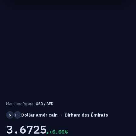
Marchés
›
Devise
›
USD / AED
Dollar américain → Dirham des Émirats
$
د.إ
3.6725
+0.00%