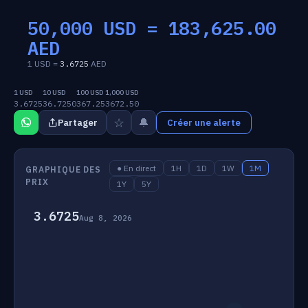
50,000 USD =
183,625.00
AED
1 USD =
3.6725
AED
1 USD
10 USD
100 USD
1,000 USD
3.6725
36.7250
367.25
3672.50
☆
🔔
Partager
Créer une alerte
● En direct
1H
1D
1W
1M
GRAPHIQUE DES
PRIX
1Y
5Y
3.6725
Aug 8, 2026