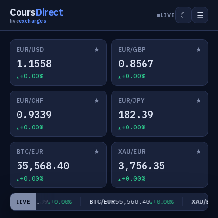
Cours
Direct
☰
☾
LIVE
live
exchanges
★
★
EUR/USD
EUR/GBP
1.1558
0.8567
+0.00%
+0.00%
★
★
EUR/CHF
EUR/JPY
0.9339
182.39
+0.00%
+0.00%
★
★
BTC/EUR
XAU/EUR
55,568.40
3,756.35
+0.00%
+0.00%
182.39
55,568.40
3
UR/JPY
BTC/EUR
XAU/EUR
+0.00%
+0.00%
LIVE