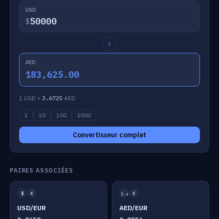
USD
$
↕
AED
183,625.00
1 USD =
3.6725
AED
1
10
100
1000
Convertisseur complet
PAIRES ASSOCIÉES
$
€
د.إ
€
USD/EUR
AED/EUR