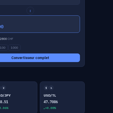
↕
00
2800
CHF
100
1000
Convertisseur complet
¥
$
₺
SD/JPY
USD/TL
58.51
47.7086
0.06%
+0.08%