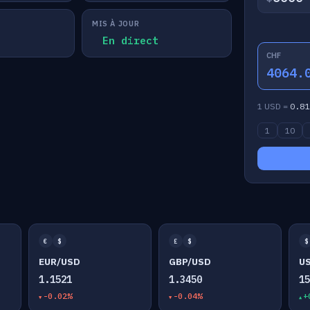
MIS À JOUR
En direct
CHF
4064.
1 USD =
0.81
1
10
€
$
£
$
$
EUR/USD
GBP/USD
U
1.1521
1.3450
1
-0.02%
-0.04%
+