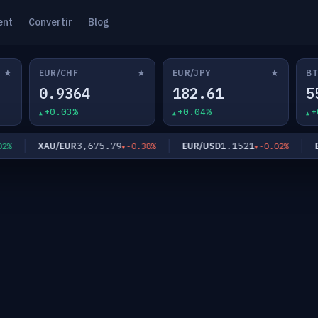
ent
Convertir
Blog
★
★
★
EUR/CHF
EUR/JPY
BT
0.9364
182.61
5
+0.03%
+0.04%
+
3,675.79
1.1521
XAU/EUR
EUR/USD
EUR
-0.38%
-0.02%