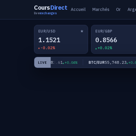
Cours
Direct
Accueil
Marchés
Or
Arg
live
exchanges
★
EUR/USD
EUR/GBP
1.1521
0.8566
-0.02%
+0.02%
182.61
55,748.23
EUR/JPY
BTC/EUR
+0.03%
+0.04%
+0.02%
LIVE