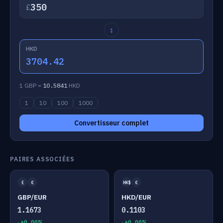
£
↕
HKD
3704.42
1 GBP =
10.5841
HKD
1
10
100
1000
Convertisseur complet
PAIRES ASSOCIÉES
£
€
HK$
€
GBP/EUR
HKD/EUR
1.1673
0.1103
+0.00%
+0.00%