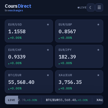
Cours
Direct
☰
☾
LIVE
live
exchanges
★
★
EUR/USD
EUR/GBP
1.1558
0.8567
+0.00%
+0.00%
★
★
EUR/CHF
EUR/JPY
0.9339
182.39
+0.00%
+0.00%
★
★
BTC/EUR
XAU/EUR
55,568.40
3,756.35
+0.00%
+0.00%
182.39
55,568.40
EUR/JPY
BTC/EUR
XAU/EUR
+0.00%
+0.00%
LIVE