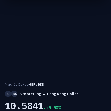
Marchés
›
Devise
›
GBP / HKD
Livre sterling → Hong Kong Dollar
£
HK$
10.5841
+0.00%