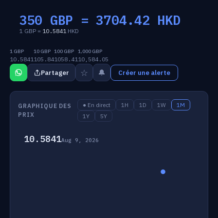
350 GBP =
3704.42
HKD
1 GBP =
10.5841
HKD
1 GBP
10 GBP
100 GBP
1,000 GBP
10.5841
105.84
1058.41
10,584.05
☆
🔔
Partager
Créer une alerte
● En direct
1H
1D
1W
1M
GRAPHIQUE DES
PRIX
1Y
5Y
10.5841
Aug 9, 2026