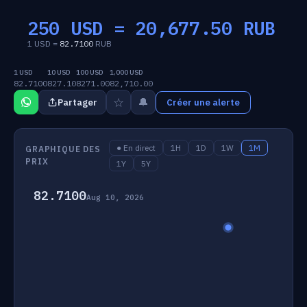
250 USD =
20,677.50
RUB
1 USD =
82.7100
RUB
1 USD
10 USD
100 USD
1,000 USD
82.7100
827.10
8271.00
82,710.00
☆
🔔
Partager
Créer une alerte
● En direct
1H
1D
1W
1M
GRAPHIQUE DES
PRIX
1Y
5Y
82.7100
Aug 10, 2026