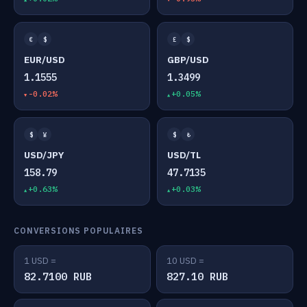
€
$
£
$
EUR/USD
GBP/USD
1.1555
1.3499
-0.02%
+0.05%
$
¥
$
₺
USD/JPY
USD/TL
158.79
47.7135
+0.63%
+0.03%
CONVERSIONS POPULAIRES
1 USD =
10 USD =
82.7100 RUB
827.10 RUB