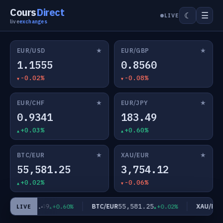
Cours
Direct
☰
☾
LIVE
live
exchanges
★
★
EUR/USD
EUR/GBP
1.1555
0.8560
-0.02%
-0.08%
★
★
EUR/CHF
EUR/JPY
0.9341
183.49
+0.03%
+0.60%
★
★
BTC/EUR
XAU/EUR
55,581.25
3,754.12
+0.02%
-0.06%
183.49
55,581.25
3
UR/JPY
BTC/EUR
XAU/EUR
+0.60%
+0.02%
LIVE