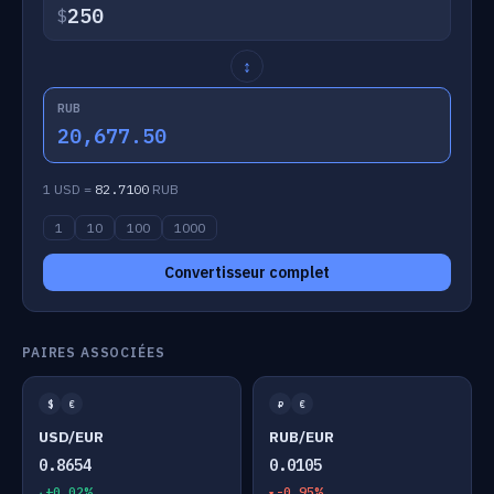
$
↕
RUB
20,677.50
1 USD =
82.7100
RUB
1
10
100
1000
Convertisseur complet
PAIRES ASSOCIÉES
$
€
₽
€
USD/EUR
RUB/EUR
0.8654
0.0105
+0.02%
-0.95%