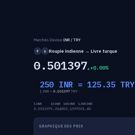
Marchés
›
Devise
›
INR / TRY
Roupie indienne → Livre turque
₹
₺
0.501397
+0.00%
250 INR =
125.35
TRY
1 INR =
0.501397
TRY
1 INR
10 INR
100 INR
1,000 INR
0.501397
5.0140
50.1397
501.40
GRAPHIQUE DES PRIX