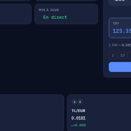
MIS À JOUR
En direct
TRY
125.3
1 INR =
0.50
1
10
₺
€
TL/EUR
0.0181
+0.00%