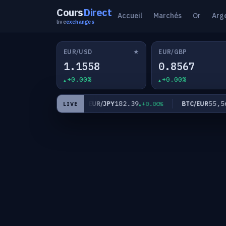
Cours
Direct
Accueil
Marchés
Or
Arg
live
exchanges
★
EUR/USD
EUR/GBP
1.1558
0.8567
+0.00%
+0.00%
0.9339
182.39
55,568.
CHF
EUR/JPY
BTC/EUR
+0.00%
+0.00%
LIVE