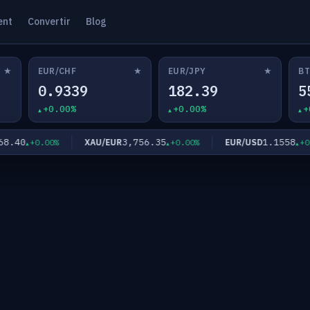
ent
Convertir
Blog
★
★
★
EUR/CHF
EUR/JPY
BT
0.9339
182.39
5
+0.00%
+0.00%
+
40
3,756.35
1.1558
XAU/EUR
EUR/USD
+0.00%
+0.00%
+0.00