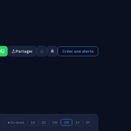
☆
🔔
Partager
Créer une alerte
● En direct
1H
1D
1W
1M
1Y
5Y