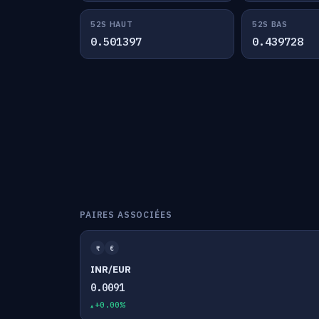
52S HAUT
52S BAS
0.501397
0.439728
PAIRES ASSOCIÉES
₹
€
INR/EUR
0.0091
+0.00%