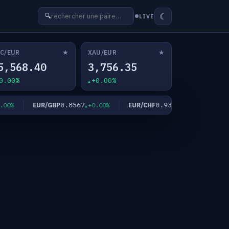
☾
🔍
LIVE
★
★
C/EUR
XAU/EUR
5,568.40
3,756.35
0.00%
+0.00%
0.8567
0.9339
EUR/GBP
EUR/CHF
EUR/
%
+0.00%
+0.00%