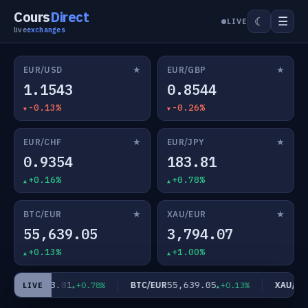
Cours
Direct
☰
☾
LIVE
live
exchanges
★
★
EUR/USD
EUR/GBP
1.1543
0.8544
-0.13%
-0.26%
★
★
EUR/CHF
EUR/JPY
0.9354
183.81
+0.16%
+0.78%
★
★
BTC/EUR
XAU/EUR
55,639.05
3,794.07
+0.13%
+1.00%
183.81
55,639.05
EUR/JPY
BTC/EUR
XAU/EUR
+0.78%
+0.13%
LIVE