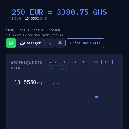
250 EUR =
3388.75
GHS
1 EUR =
13.5550
GHS
1 EUR
10 EUR
100 EUR
1,000 EUR
13.5550
135.55
1355.50
13,555.00
☆
🔔
Partager
Créer une alerte
● En direct
1H
1D
1W
1M
GRAPHIQUE DES
PRIX
1Y
5Y
13.5550
Aug 10, 2026