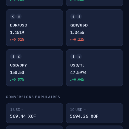
€
$
£
$
EUR/USD
GBP/USD
1.1519
1.3455
-0.32%
-0.11%
$
¥
$
₺
USD/JPY
USD/TL
158.50
47.5974
+0.57%
+0.06%
CONVERSIONS POPULAIRES
1 USD =
10 USD =
569.44 XOF
5694.36 XOF