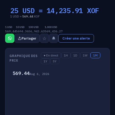
25 USD =
14,235.91
XOF
1 USD =
569.44
XOF
1 USD
10 USD
100 USD
1,000 USD
569.44
5694.36
56,943.63
569,436.27
☆
🔔
Partager
Créer une alerte
● En direct
1H
1D
1W
1M
GRAPHIQUE DES
PRIX
1Y
5Y
569.44
Aug 6, 2026