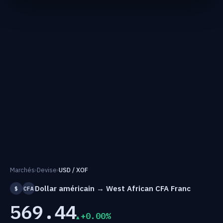
Marchés
›
Devise
›
USD / XOF
Dollar américain → West African CFA Franc
$
CFA
569.44
+0.00%