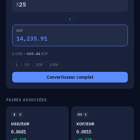
$
↕
XOF
14,235.91
1 USD =
569.44
XOF
1
10
100
1000
Convertisseur complet
PAIRES ASSOCIÉES
$
€
CFA
€
USD/EUR
XOF/EUR
0.8681
0.0015
+0.32%
+0.32%