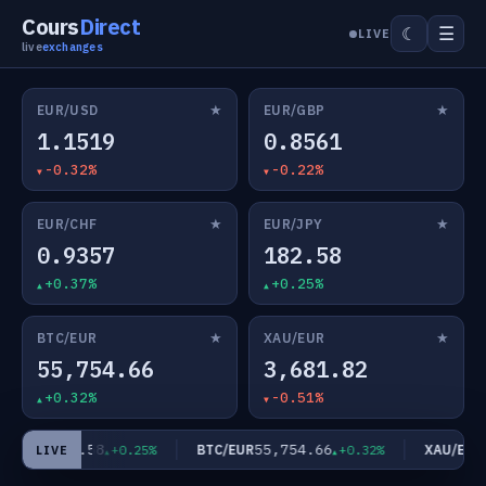
Cours
Direct
☰
☾
LIVE
live
exchanges
★
★
EUR/USD
EUR/GBP
1.1519
0.8561
-0.32%
-0.22%
★
★
EUR/CHF
EUR/JPY
0.9357
182.58
+0.37%
+0.25%
★
★
BTC/EUR
XAU/EUR
55,754.66
3,681.82
+0.32%
-0.51%
182.58
55,754.66
3
R/JPY
BTC/EUR
XAU/EUR
+0.25%
+0.32%
LIVE