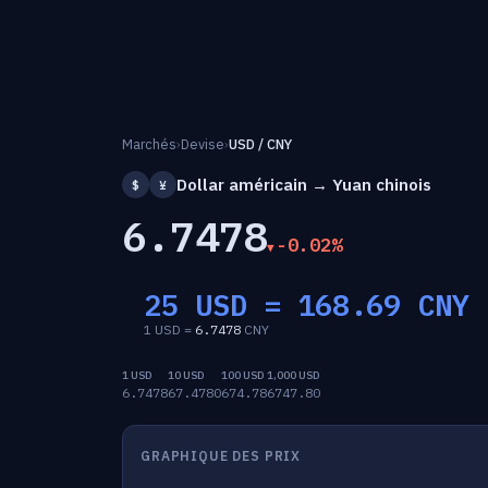
Marchés
›
Devise
›
USD / CNY
Dollar américain → Yuan chinois
$
¥
6.7478
-0.02%
25 USD =
168.69
CNY
1 USD =
6.7478
CNY
1 USD
10 USD
100 USD
1,000 USD
6.7478
67.4780
674.78
6747.80
GRAPHIQUE DES PRIX