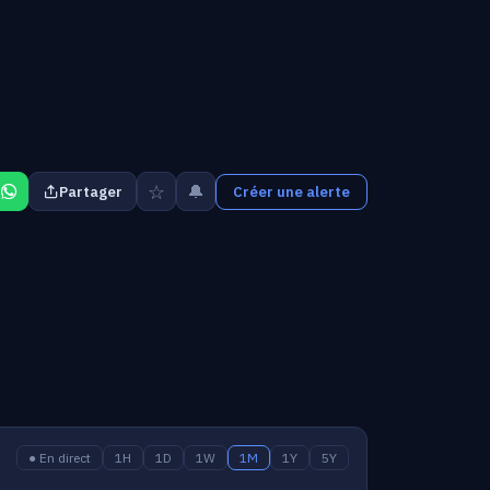
☆
🔔
Partager
Créer une alerte
● En direct
1H
1D
1W
1M
1Y
5Y