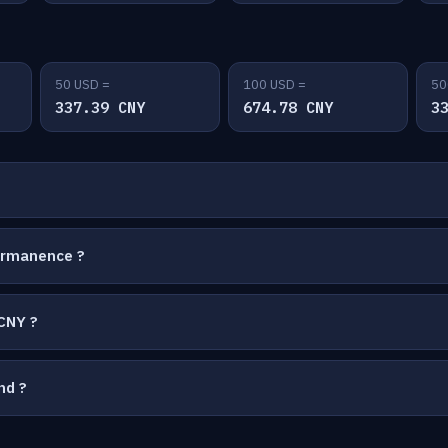
50 USD =
100 USD =
50
337.39 CNY
674.78 CNY
3
ermanence ?
CNY ?
nd ?