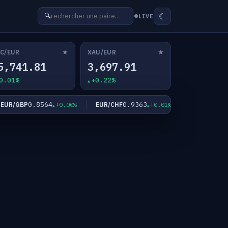
☾
🔍
LIVE
★
★
C/EUR
XAU/EUR
5,741.81
3,697.91
0.01%
+0.22%
0.8564
0.9363
182.4
R/GBP
EUR/CHF
EUR/JPY
+0.00%
+0.01%