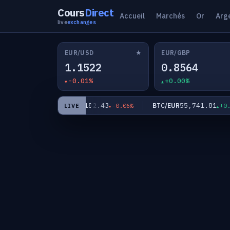
Cours
Direct
Accueil
Marchés
Or
Arg
live
exchanges
★
EUR/USD
EUR/GBP
1.1522
0.8564
-0.01%
+0.00%
3
182.43
55,741.81
EUR/JPY
BTC/EUR
+0.01%
-0.06%
+0.01%
LIVE