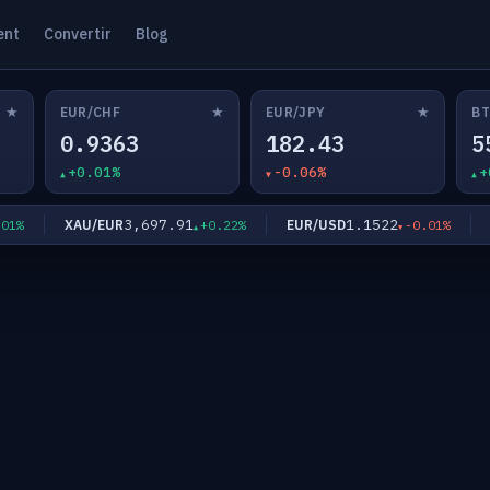
ent
Convertir
Blog
★
★
★
EUR/CHF
EUR/JPY
BT
0.9363
182.43
5
+0.01%
-0.06%
+
3,697.91
1.1522
XAU/EUR
EUR/USD
EU
+0.22%
-0.01%