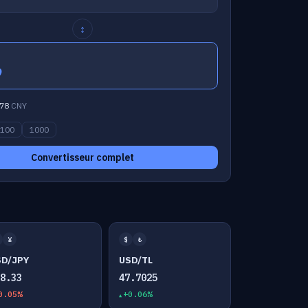
↕
9
78
CNY
100
1000
Convertisseur complet
¥
$
₺
SD/JPY
USD/TL
58.33
47.7025
0.05%
+0.06%