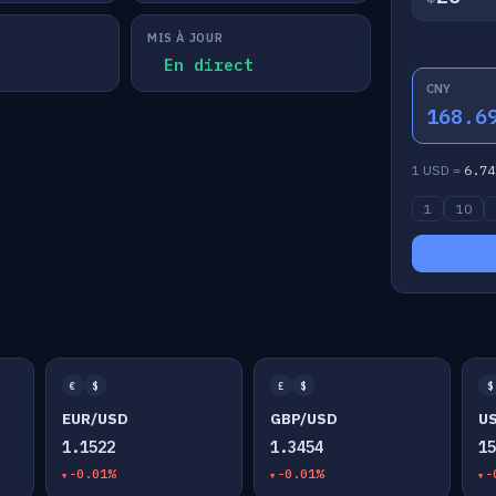
MIS À JOUR
En direct
CNY
168.6
1 USD =
6.74
1
10
€
$
£
$
$
EUR/USD
GBP/USD
U
1.1522
1.3454
1
-0.01%
-0.01%
-