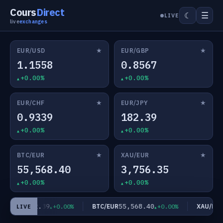
Cours
Direct
☰
☾
LIVE
live
exchanges
★
★
EUR/USD
EUR/GBP
1.1558
0.8567
+0.00%
+0.00%
★
★
EUR/CHF
EUR/JPY
0.9339
182.39
+0.00%
+0.00%
★
★
BTC/EUR
XAU/EUR
55,568.40
3,756.35
+0.00%
+0.00%
182.39
55,568.40
3
UR/JPY
BTC/EUR
XAU/EUR
+0.00%
+0.00%
LIVE