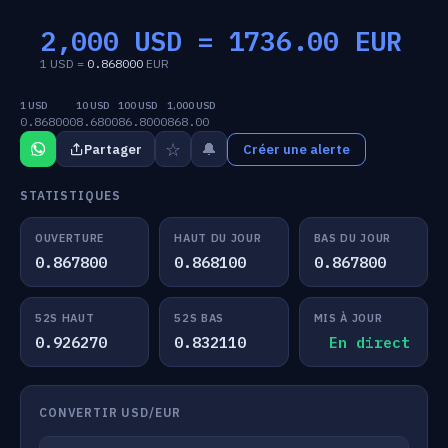
2,000 USD =
1736.00
EUR
1 USD =
0.868000
EUR
1 USD
10 USD
100 USD
1,000 USD
0.868000
8.6800
86.8000
868.00
☆
🔔
Partager
Créer une alerte
STATISTIQUES
OUVERTURE
HAUT DU JOUR
BAS DU JOUR
0.867800
0.868100
0.867800
52S HAUT
52S BAS
MIS À JOUR
0.926270
0.832110
En direct
CONVERTIR USD/EUR