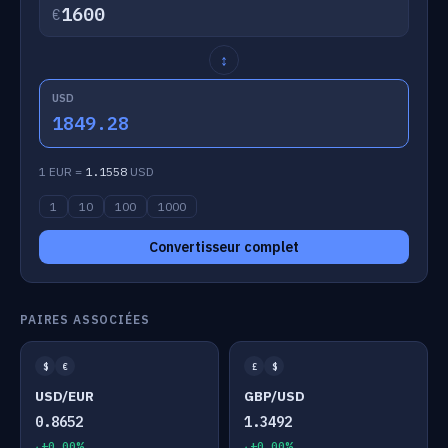
€
↕
USD
1849.28
1 EUR =
1.1558
USD
1
10
100
1000
Convertisseur complet
PAIRES ASSOCIÉES
$
€
£
$
USD/EUR
GBP/USD
0.8652
1.3492
+0.00%
+0.00%