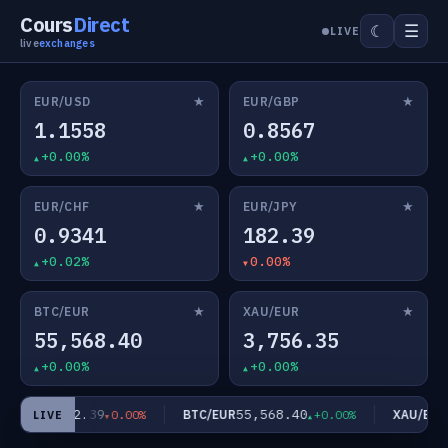
Cours
Direct
☰
☾
LIVE
live
exchanges
★
★
EUR/USD
EUR/GBP
1.1558
0.8567
+0.00%
+0.00%
★
★
EUR/CHF
EUR/JPY
0.9341
182.39
+0.02%
0.00%
★
★
BTC/EUR
XAU/EUR
55,568.40
3,756.35
+0.00%
+0.00%
182.39
55,568.40
3
EUR/JPY
BTC/EUR
XAU/EUR
0.00%
+0.00%
LIVE