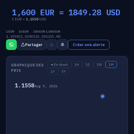
1,600 EUR =
1849.28
USD
1 EUR =
1.1558
USD
1 EUR
10 EUR
100 EUR
1,000 EUR
1.1558
11.5580
115.58
1155.80
☆
🔔
Partager
Créer une alerte
● En direct
1H
1D
1W
1M
GRAPHIQUE DES
PRIX
1Y
5Y
1.1558
Aug 9, 2026