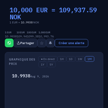
10,000 EUR =
109,937.59
NOK
1 EUR =
10.9938
NOK
1 EUR
10 EUR
100 EUR
1,000 EUR
10.9938
109.94
1099.38
10,993.76
☆
🔔
Partager
Créer une alerte
● En direct
1H
1D
1W
1M
GRAPHIQUE DES
PRIX
1Y
5Y
10.9938
Aug 9, 2026