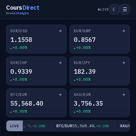
Cours
Direct
☰
☾
LIVE
live
exchanges
★
★
EUR/USD
EUR/GBP
1.1558
0.8567
+0.00%
+0.00%
★
★
EUR/CHF
EUR/JPY
0.9339
182.39
+0.00%
+0.00%
★
★
BTC/EUR
XAU/EUR
55,568.40
3,756.35
+0.00%
+0.00%
182.39
55,568.40
3
UR/JPY
BTC/EUR
XAU/EUR
+0.00%
+0.00%
LIVE