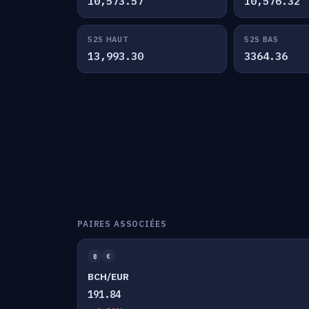
10,573.57
10,576.32
52S HAUT
52S BAS
13,993.30
3364.36
PAIRES ASSOCIÉES
₿
€
BCH/EUR
191.84