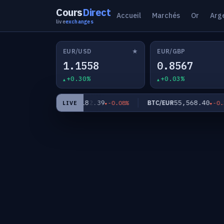
Cours
Direct
Accueil
Marchés
Or
Arg
live
exchanges
★
EUR/USD
EUR/GBP
1.1558
0.8567
+0.30%
+0.03%
9
182.39
55,568.40
EUR/JPY
BTC/EUR
-0.24%
-0.08%
-0.30%
LIVE