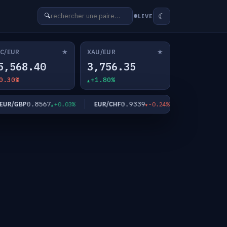
☾
🔍
LIVE
★
★
C/EUR
XAU/EUR
5,568.40
3,756.35
0.30%
+1.80%
0.8567
0.9339
182.3
/GBP
EUR/CHF
EUR/JPY
+0.03%
-0.24%