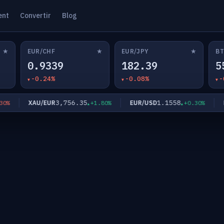
ent
Convertir
Blog
★
★
★
EUR/CHF
EUR/JPY
BT
0.9339
182.39
5
-0.24%
-0.08%
-
3,756.35
1.1558
XAU/EUR
EUR/USD
EUR
+1.80%
+0.30%