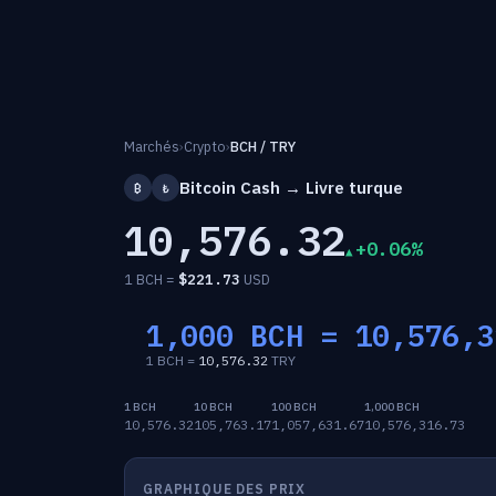
Marchés
›
Crypto
›
BCH / TRY
Bitcoin Cash → Livre turque
₿
₺
10,576.32
+0.06%
1 BCH =
$
221.73
USD
1,000 BCH =
10,576,3
1 BCH =
10,576.32
TRY
1 BCH
10 BCH
100 BCH
1,000 BCH
10,576.32
105,763.17
1,057,631.67
10,576,316.73
GRAPHIQUE DES PRIX