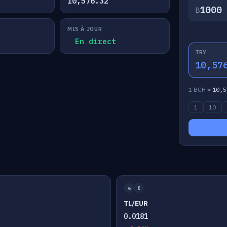
10,576.32
₿
MIS À JOUR
En direct
TRY
10,57
1 BCH =
10,5
1
10
₺
€
TL/EUR
0.0181