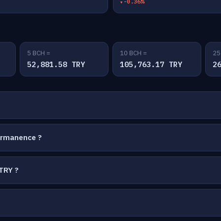
-0.36%
5 BCH =
10 BCH =
25
52,881.58 TRY
105,763.17 TRY
2
ermanence ?
TRY ?