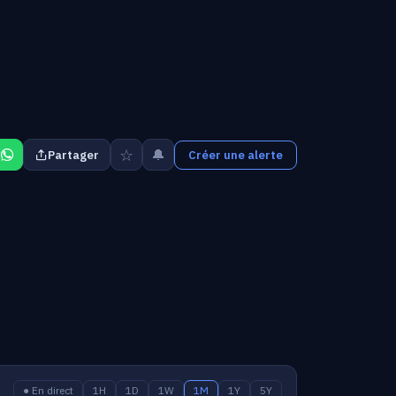
☆
🔔
Partager
Créer une alerte
● En direct
1H
1D
1W
1M
1Y
5Y