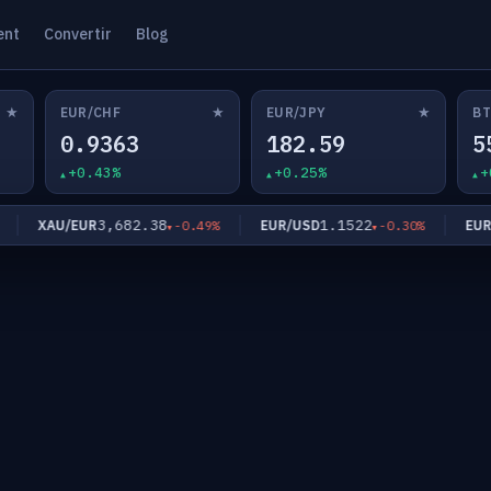
ent
Convertir
Blog
★
★
★
EUR/CHF
EUR/JPY
BT
0.9363
182.59
5
+0.43%
+0.25%
+
3,682.38
1.1522
XAU/EUR
EUR/USD
EUR/G
-0.49%
-0.30%