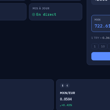
MIS À JOUR
En direct
MXN
722.6
1 TRY =
0.36
1
10
$
€
MXN/EUR
0.0504
+0.43%