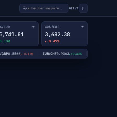
☾
🔍
LIVE
★
★
C/EUR
XAU/EUR
5,741.81
3,682.38
0.30%
-0.49%
0.8566
0.9363
182.59
BP
EUR/CHF
EUR/JPY
-0.17%
+0.43%
+0