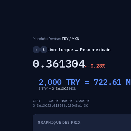
Marchés
›
Devise
›
TRY / MXN
Livre turque → Peso mexicain
₺
$
0.361304
-0.28%
2,000 TRY =
722.61
M
1 TRY =
0.361304
MXN
1 TRY
10 TRY
100 TRY
1,000 TRY
0.361304
3.6130
36.1304
361.30
GRAPHIQUE DES PRIX