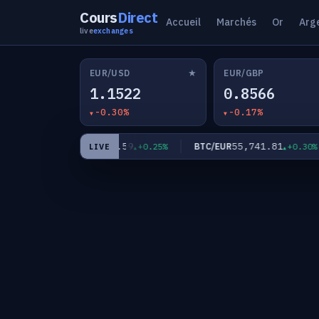
Cours
Direct
Accueil
Marchés
Or
Arg
live
exchanges
★
EUR/USD
EUR/GBP
1.1522
0.8566
-0.30%
-0.17%
182.59
55,741.81
EUR/JPY
BTC/EUR
0.43%
+0.25%
+0.30%
LIVE