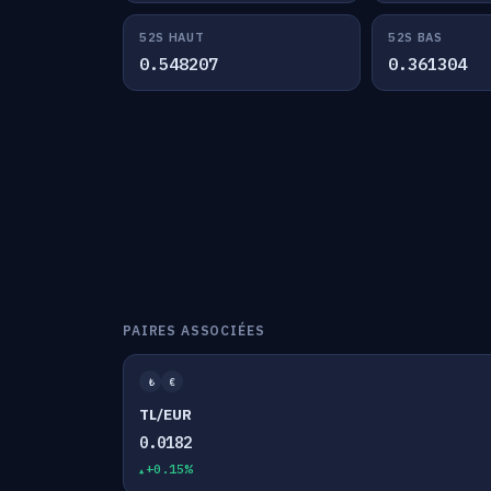
52S HAUT
52S BAS
0.548207
0.361304
PAIRES ASSOCIÉES
₺
€
TL/EUR
0.0182
+0.15%