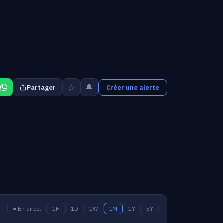
☆
🔔
Partager
Créer une alerte
● En direct
1H
1D
1W
1M
1Y
5Y