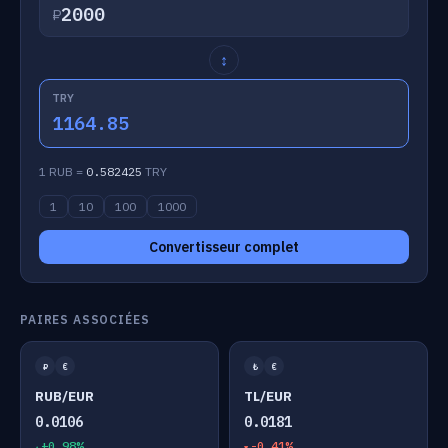
₽
↕
TRY
1164.85
1 RUB =
0.582425
TRY
1
10
100
1000
Convertisseur complet
PAIRES ASSOCIÉES
₽
€
₺
€
RUB/EUR
TL/EUR
0.0106
0.0181
+0.98%
-0.41%