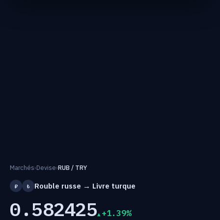
Marchés
›
Devise
›
RUB / TRY
Rouble russe → Livre turque
₽
₺
0.582425
+1.39%