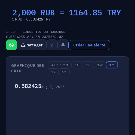
2,000 RUB =
1164.85
TRY
1 RUB =
0.582425
TRY
1 RUB
10 RUB
100 RUB
1,000 RUB
0.582425
5.8242
58.2425
582.42
☆
🔔
Partager
Créer une alerte
● En direct
1H
1D
1W
1M
GRAPHIQUE DES
PRIX
1Y
5Y
0.582425
Aug 7, 2026