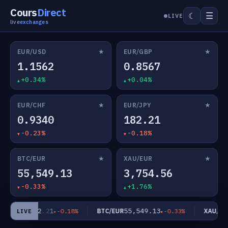
Cours
Direct
☰
☾
LIVE
live
exchanges
★
★
EUR/USD
EUR/GBP
1.1562
0.8567
+0.34%
+0.04%
★
★
EUR/CHF
EUR/JPY
0.9340
182.21
-0.23%
-0.18%
★
★
BTC/EUR
XAU/EUR
55,549.13
3,754.56
-0.33%
+1.76%
182.21
55,549.13
EUR/JPY
BTC/EUR
XAU/EUR
-0.18%
-0.33%
LIVE